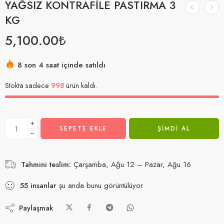
YAĞSIZ KONTRAFİLE PASTIRMA 3
KG
5,100.00
₺
Acele etmek! 19'den fazla kişinin alışveriş sepetlerinde bu
var
8 son 4 saat içinde satıldı
Stokta sadece
998
ürün kaldı.
SEPETE EKLE
ŞIMDI AL
Tahmini teslim:
Çarşamba, Ağu 12 – Pazar, Ağu 16
55
insanlar
şu anda bunu görüntülüyor
Paylaşmak