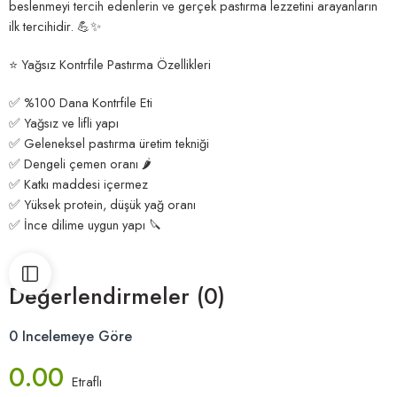
Protein değeri yüksek, yağ oranı düşük yapısıyla sporcuların, sağlıklı
beslenmeyi tercih edenlerin ve gerçek pastırma lezzetini arayanların
ilk tercihidir. 💪✨
⭐ Yağsız Kontrfile Pastırma Özellikleri
✅ %100 Dana Kontrfile Eti
✅ Yağsız ve lifli yapı
✅ Geleneksel pastırma üretim tekniği
✅ Dengeli çemen oranı 🌶️
✅ Katkı maddesi içermez
✅ Yüksek protein, düşük yağ oranı
✅ İnce dilime uygun yapı 🔪
Değerlendirmeler (0)
0 Incelemeye Göre
0.00