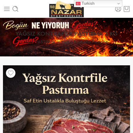
Turkish
YAĞSIZ KONTRAFİLE PASTIRMA 3 KG
Ev
PASTIRMA
Yağsız Kontrafile Pastırma