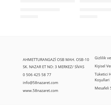
SİVAS TEREYAĞ 5 KG
SİVAS TEREYAĞ 
3,000.00
₺
1,800.00
₺
Gizlilik v
AHMETTURANGAZİ OSB MAH. OSB-10
Kişisel Ve
SK. NAZAR ET NO: 3 MERKEZ/ SİVAS
Tüketici 
0 506 425 58 77
Koşullari
info@58nazaret.com
Mesafeli 
www.58nazaret.com