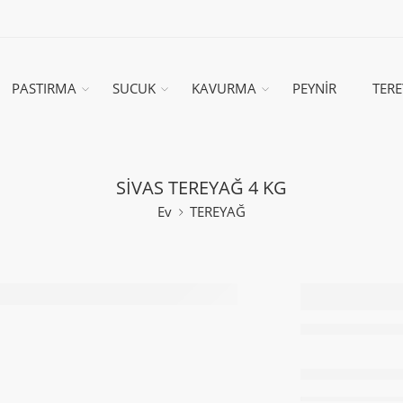
PASTIRMA
SUCUK
KAVURMA
PEYNİR
TER
SİVAS TEREYAĞ 4 KG
Ev
TEREYAĞ
SİVAS 
4 KG
Stokta sadece