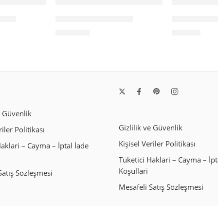
3 KG
SİVAS TEREYAĞ 2 KG
SİVAS TERE
1,200.00
₺
600.00
₺
e Güvenlik
Gizlilik ve Güvenlik
riler Politikası
Kişisel Veriler Politikası
Haklari – Cayma – İptal İade
Tüketici Haklari – Cayma – İpt
Koşullari
Satış Sözleşmesi
Mesafeli Satış Sözleşmesi