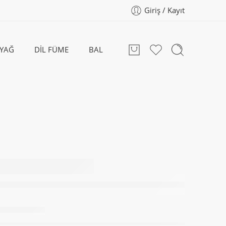
Giriş / Kayıt
EYAĞ
DİL FÜME
BAL
TEREYAĞ
ürün kaldı.